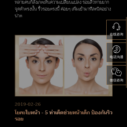
หลายคนก็สังเกตเห็นความเปลี่ยนแปลง รอยสิวหายยาก
จุดดำตรงนั้น ริ้วรอยตรงนี้ ค่อยๆ เพิ่มเข้ามาทีละนิดอย่าง
น่าต
在线咨询
电话沟通
微信咨询
2019-02-26
โยคะใบหน้า - 5 ท่าเด็ดช่วยหน้าเด็ก ป้องกันริ้ว
รอย