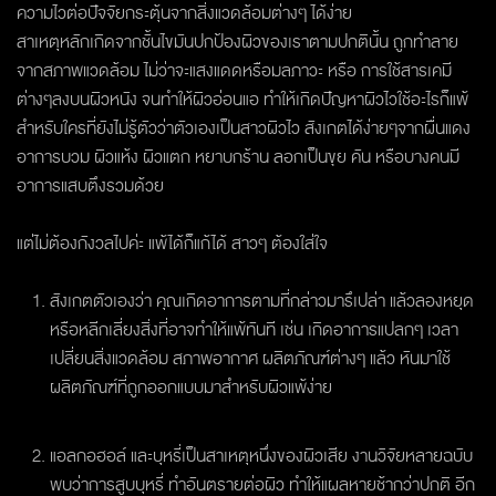
ความไวต่อปัจจัยกระตุ้นจากสิ่งแวดล้อมต่างๆ ได้ง่าย
สาเหตุหลักเกิดจากชั้นไขมันปกป้องผิวของเราตามปกตินั้น ถูกทำลาย
จากสภาพแวดล้อม ไม่ว่าจะแสงแดดหรือมลภาวะ หรือ การใช้สารเคมี
ต่างๆลงบนผิวหนัง จนทำให้ผิวอ่อนแอ ทำให้เกิดปัญหาผิวไวใช้อะไรก็แพ้
สำหรับใครที่ยังไม่รู้ตัวว่าตัวเองเป็นสาวผิวไว สังเกตได้ง่ายๆจากผื่นแดง
อาการบวม ผิวแห้ง ผิวแตก หยาบกร้าน ลอกเป็นขุย คัน หรือบางคนมี
อาการแสบตึงรวมด้วย
แต่ไม่ต้องกังวลไปค่ะ แพ้ได้ก็แก้ได้ สาวๆ ต้องใส่ใจ
สังเกตตัวเองว่า คุณเกิดอาการตามที่กล่าวมารึเปล่า แล้วลองหยุด
หรือหลีกเลี่ยงสิ่งที่อาจทำให้แพ้ทันที เช่น เกิดอาการแปลกๆ เวลา
เปลี่ยนสิ่งแวดล้อม สภาพอากาศ ผลิตภัณฑ์ต่างๆ แล้ว หันมาใช้
ผลิตภัณฑ์ที่ถูกออกแบบมาสำหรับผิวแพ้ง่าย
แอลกอฮอล์ และบุหรี่เป็นสาเหตุหนึ่งของผิวเสีย งานวิจัยหลายฉบับ
พบว่าการสูบบุหรี่ ทำอันตรายต่อผิว ทำให้แผลหายช้ากว่าปกติ อีก