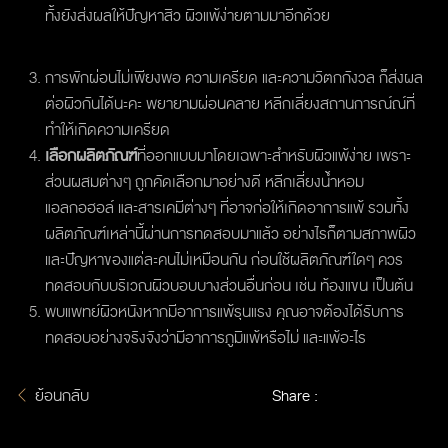
ทั้งยังส่งผลให้ปัญหาสิว ผิวแพ้ง่ายตามมาอีกด้วย
การพักผ่อนไม่เพียงพอ ความเครียด และความวิตกกังวล ก็ส่งผล
ต่อผิวกันได้นะคะ พยายามผ่อนคลาย หลีกเลี่ยงสถานการณ์ณ์ที่
ทำให้เกิดความเครียด
เลือกผลิตภัณฑ์
ที่ออกแบบมาโดยเฉพาะสำหรับผิวแพ้ง่าย เพราะ
ส่วนผสมต่างๆ ถูกคัดเลือกมาอย่างดี หลีกเลี่ยงน้ำหอม
แอลกอฮอล์ และสารเคมีต่างๆ ที่อาจก่อให้เกิดอาการแพ้ รวมทั้ง
ผลิตภัณฑ์เหล่านี้ผ่านการทดสอบมาแล้ว อย่างไรก็ตามสภาพผิว
และปัญหาของแต่ละคนไม่เหมือนกัน ก่อนใช้ผลิตภัณฑ์ใดๆ ควร
ทดสอบกับบริเวณผิวบอบบางส่วนอื่นก่อน เช่น ท้องแขน เป็นต้น
พบแพทย์ผิวหนังหากมีอาการแพ้รุนแรง คุณอาจต้องได้รับการ
ทดสอบอย่างจริงจังว่ามีอาการภูมิแพ้หรือไม่ และแพ้อะไร
ย้อนกลับ
Share :