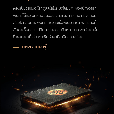
ตอนเป็นวัยรุ่นอะไรก็ดูสดใสไปหมดใช่มั้ยคะ ผิวหน้าของเรา
ฟื้นตัวได้เร็ว อดหลับอดนอน ตากแดด ตากลม ก็ยังกลับมา
สวยได้ตลอด แต่พอตัวเลขอายุเริ่มขยับมากขึ้น หลายคนก็
สังเกตเห็นความเปลี่ยนแปลง รอยสิวหายยาก จุดดำตรงนั้น
ริ้วรอยตรงนี้ ค่อยๆ เพิ่มเข้ามาทีละนิดอย่างน่าต
บทความน่ารู้