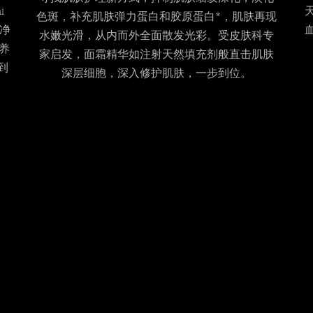
i
色斑，补充肌肤弹力蛋白和胶原蛋白*，肌肤再现
洁净
水嫩光滑，从内而外全面散发光彩。受皮肤科专
养
家启发，面霜精华如注射天然填充剂般直击肌肤
到
深层细胞，深入修护肌肤，一步到位。